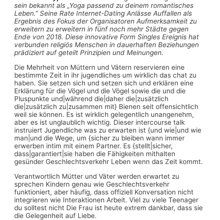
sein bekannt als „Yoga passend zu deinem romantisches
Leben.” Seine Rate Internet-Dating Anlässe Auffallen als
Ergebnis des Fokus der Organisatoren Aufmerksamkeit zu
erweitern zu erweitern in fünf noch mehr Städte gegen
Ende von 2018. Diese innovative Form Singles Ereignis hat
verbunden religiös Menschen in dauerhaften Beziehungen
prädiziert auf geteilt Prinzipien und Meinungen.
Die Mehrheit von Müttern und Vätern reservieren eine
bestimmte Zeit in ihr jugendliches um wirklich das chat zu
haben. Sie setzen sich und setzen sich und erklären eine
Erklärung für die Vögel und die Vögel sowie die und die
Pluspunkte und|während die|daher die|zusätzlich
die|zusätzlich zu|zusammen mit} Bienen seit offensichtlich
weil sie können. Es ist wirklich gelegentlich unangenehm,
aber es ist unglaublich wichtig. Dieser intercourse talk
instruiert Jugendliche was zu erwarten ist {und wie|und wie
man|und die Wege, um {sicher zu bleiben wann immer
erwerben intim mit einem Partner. Es {stellt|sicher,
dass|garantiert|sie haben die Fähigkeiten mithalten
gesünder Geschlechtsverkehr Leben wenn das Zeit kommt.
Verantwortlich Mütter und Väter werden erwartet zu
sprechen Kindern genau wie Geschlechtsverkehr
funktioniert, aber häufig, dass offiziell Konversation nicht
integrieren wie Interaktionen Arbeit. Viel zu viele Teenager
du solltest nicht Die Frau ist heute extrem dankbar, dass sie
die Gelegenheit auf Liebe.