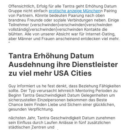
Offensichtlich, Erfolg für alle Tantra geht Erhöhung Datum
Gruppe nicht einfach
erotische anzeige München
n Pairing
von Partnern. Könnte bedeuten Paarung nach oben
brandneu Freunde oder soziale Verbindungen neben. Einige
Teilnehmer {verschwinden|verschwinden|verschwinden
vollständig|verschwinden|verschwinden Kontakte die
blühten. Alle von unserer Absicht war für Internet-Dating,
aber Männer und Frauen anscheinend entdecken viel mehr. ​​
”
Tantra Erhöhung Datum
Ausdehnung ihre Dienstleister
zu viel mehr USA Cities
Guy informiert us he fest denkt, dass Beziehung Fähigkeiten
sollte. Der Typ verursacht lehrreich Mentoring Perioden zu
Beginn Tantra Geschwindigkeit Datum Gelegenheiten um
sicherzustellen Einzelpersonen bekommen das Beste
Chance beim Finden Liebe und Sichern einer glücklichen,
gesunden Verpflichtung.
nächsten Jahr, Tantra Geschwindigkeit Datum zunehmen
sein Einfluss durch Laufen Anlässe in fünf zusätzlichen
städtischen Zentren und