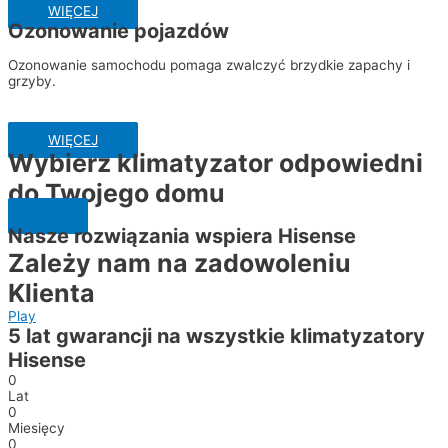
WIĘCEJ
Ozonowanie pojazdów
Ozonowanie samochodu pomaga zwalczyć brzydkie zapachy i
grzyby.
WIĘCEJ
Wybierz klimatyzator odpowiedni
do Twojego domu
Nasze rozwiązania wspiera Hisense
Zależy nam na zadowoleniu
Klienta
Play
5 lat gwarancji na wszystkie klimatyzatory
Hisense
0
Lat
0
Miesięcy
0