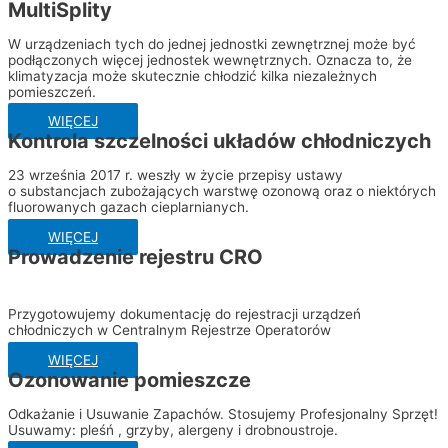
MultiSplity
W urządzeniach tych do jednej jednostki zewnętrznej może być
podłączonych więcej jednostek wewnętrznych. Oznacza to, że
klimatyzacja może skutecznie chłodzić kilka niezależnych
pomieszczeń.
WIĘCEJ
Kontrola szczelności układów chłodniczych
23
września 2017 r. weszły w życie przepisy ustawy
o substancjach zubożających warstwę
ozonową
oraz o niektórych
fluorowanych gazach cieplarnianych.
WIĘCEJ
Prowadzenie rejestru CRO
Przygotowujemy dokumentację do rejestracji urządzeń
chłodniczych w Centralnym Rejestrze Operatorów
WIĘCEJ
Ozonowanie pomieszcze
Odkażanie i Usuwanie Zapachów. Stosujemy Profesjonalny Sprzęt!
Usuwamy: pleśń , grzyby, alergeny i drobnoustroje.