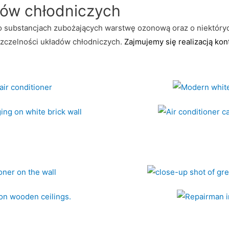
dów chłodniczych
o substancjach zubożających warstwę
ozonową
oraz o niektór
zczelności układów chłodniczych.
Zajmujemy
się realizacją kont