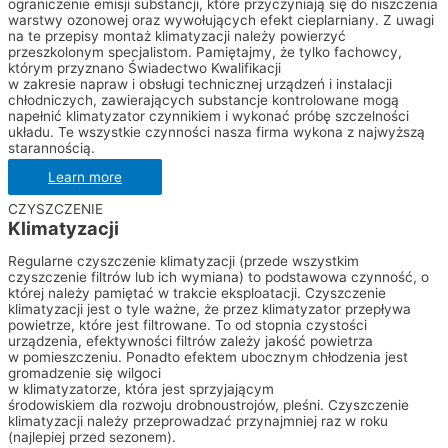
ograniczenie emisji substancji, które przyczyniają się do niszczenia
warstwy ozonowej oraz wywołujących efekt cieplarniany. Z uwagi
na te przepisy montaż klimatyzacji należy powierzyć
przeszkolonym specjalistom. Pamiętajmy, że tylko fachowcy,
którym przyznano Świadectwo Kwalifikacji
w zakresie napraw i obsługi technicznej urządzeń i instalacji
chłodniczych, zawierających substancje kontrolowane mogą
napełnić klimatyzator czynnikiem i wykonać próbę szczelności
układu. Te wszystkie czynności nasza firma wykona z najwyższą
starannością.
Learn more
CZYSZCZENIE
Klimatyzacji
Regularne czyszczenie klimatyzacji (przede wszystkim
czyszczenie filtrów lub ich wymiana) to podstawowa czynność, o
której należy pamiętać w trakcie eksploatacji. Czyszczenie
klimatyzacji jest o tyle ważne, że przez klimatyzator przepływa
powietrze, które jest filtrowane. To od stopnia czystości
urządzenia, efektywności filtrów zależy jakość powietrza
w pomieszczeniu. Ponadto efektem ubocznym chłodzenia jest
gromadzenie się wilgoci
w klimatyzatorze, która jest sprzyjającym
środowiskiem dla rozwoju drobnoustrojów, pleśni. Czyszczenie
klimatyzacji należy przeprowadzać przynajmniej raz w roku
(najlepiej przed sezonem).